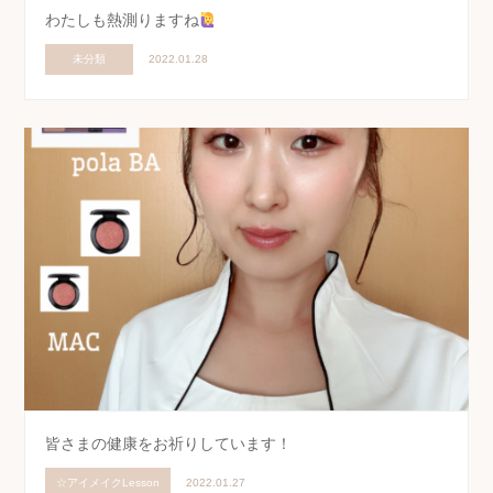
わたしも熱測りますね
未分類
2022.01.28
皆さまの健康をお祈りしています！
☆アイメイクLesson
2022.01.27