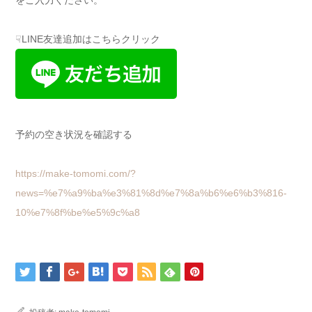
をご入力ください。
☟LINE友達追加はこちらクリック
予約の空き状況を確認する
https://make-tomomi.com/?
news=%e7%a9%ba%e3%81%8d%e7%8a%b6%e6%b3%816-
10%e7%8f%be%e5%9c%a8