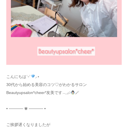
こんにちはˊᵕˋ
⸝⋆
30代から始める美容のコツ♡がわかるサロン
Beautyupsalon*cheer*友美です𓂃𓂂𓏸
🪄
• ───── ✾ ───── •
ご挨拶遅くなりましたが