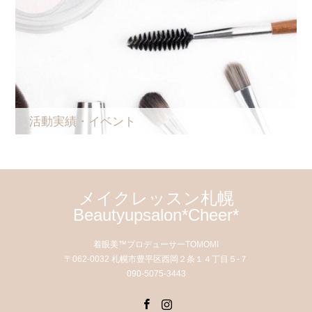
活動実績・イベント
メイクレッスン札幌
Beautyupsalon*Cheer*
着眼美™プロデューサーTOMOMI
〒062-0032 札幌市豊平区西岡２条１４丁目５-７
090-5075-3443
Facebook
Instagram