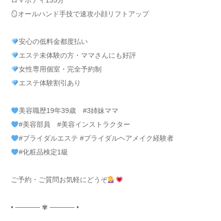
ロマボディ135分
🪞オールハンド手技で速攻小顔リフトアップ
安心の低料金都度払い
エステ未体験の方・ママさんにも好評
女性専用個室・完全予約制
エステ体験割引あり
美容職歴19年39歳 #3姉妹ママ
#美容部員 #美容インストラクター
#ブライダルエステ #ブライダルヘアメイク経験者
#化粧品検定1級
ご予約・ご質問お気軽にどうぞ
• ───── ✾ ───── •